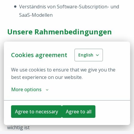
Verständnis von Software-Subscription- und
SaaS-Modellen
Unsere Rahmenbedingungen
✔️ 30 Tage Urlaub & flexible Arbeitszeiten - für Ihre
Cookies agreement
English
Work-Life-Balance
✔️ Mobiles Arbeiten - flexibel von zuhause oder
We use cookies to ensure that we give you the 
unterwegs innerhalb Deutschlands
best experience on our website.
✔️ Internationales Arbeitsumfeld mit regelmäßigem
Austausch
More options
✔️ Individuell wählbare Benefits (monatlich bis zu
80 € für z. B. Gutscheine, Zuschüsse zu
Internetkosten, Mahlzeiten, ÖPNV)
Agree to necessary
Agree to all
✔️ KiTa-Zuschuss - weil uns Familienfreundlichkeit
wichtig ist